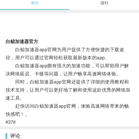
简介
排行
白鲸加速器官方
白鲸加速器app官网为用户提供了方便快捷的下载途
径，用户可以通过官网轻松获取最新版本的app。
白鲸加速器app拥有强大的加速功能，可以帮助用户解
决网络延迟、卡顿等问题，让用户畅享高速网络体验。
同时，白鲸加速器app官网还提供了详细的使用教程和
技术支持，让用户可以更好地了解和使用这款优秀的网络加
速工具。
赶快访问白鲸加速器app官网，体验高速网络带来的畅
快感吧！。
#37#
评论