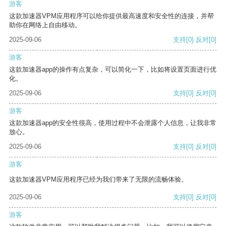
游客
这款加速器VPM应用程序可以给你提供最高速度和安全性的连接，并帮
助你在网络上自由移动。
2025-09-06
支持
[0]
反对
[0]
游客
这款加速器app的操作有点复杂，可以简化一下，比如将设置页面进行优
化。
2025-09-06
支持
[0]
反对
[0]
游客
这款加速器app的安全性很高，使用过程中不会泄露个人信息，让我非常
放心。
2025-09-06
支持
[0]
反对
[0]
游客
这款加速器VPM应用程序已经为我们带来了无限的流畅体验。
2025-09-06
支持
[0]
反对
[0]
游客