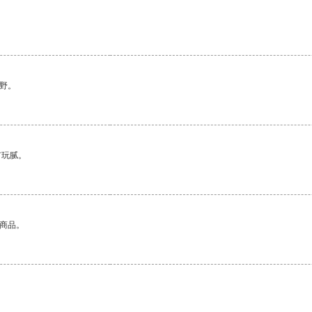
野。
有玩腻。
的商品。
。