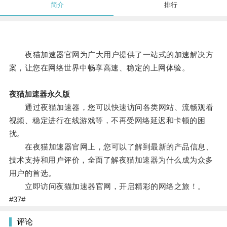
简介
排行
夜猫加速器官网为广大用户提供了一站式的加速解决方
案，让您在网络世界中畅享高速、稳定的上网体验。
夜猫加速器永久版
通过夜猫加速器，您可以快速访问各类网站、流畅观看
视频、稳定进行在线游戏等，不再受网络延迟和卡顿的困
扰。
在夜猫加速器官网上，您可以了解到最新的产品信息、
技术支持和用户评价，全面了解夜猫加速器为什么成为众多
用户的首选。
立即访问夜猫加速器官网，开启精彩的网络之旅！。
#37#
评论