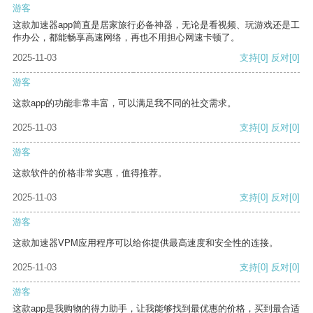
游客
这款加速器app简直是居家旅行必备神器，无论是看视频、玩游戏还是工
作办公，都能畅享高速网络，再也不用担心网速卡顿了。
2025-11-03
支持
[0]
反对
[0]
游客
这款app的功能非常丰富，可以满足我不同的社交需求。
2025-11-03
支持
[0]
反对
[0]
游客
这款软件的价格非常实惠，值得推荐。
2025-11-03
支持
[0]
反对
[0]
游客
这款加速器VPM应用程序可以给你提供最高速度和安全性的连接。
2025-11-03
支持
[0]
反对
[0]
游客
这款app是我购物的得力助手，让我能够找到最优惠的价格，买到最合适