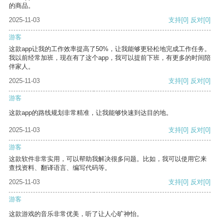
的商品。
2025-11-03
支持
[0]
反对
[0]
游客
这款app让我的工作效率提高了50%，让我能够更轻松地完成工作任务。
我以前经常加班，现在有了这个app，我可以提前下班，有更多的时间陪
伴家人。
2025-11-03
支持
[0]
反对
[0]
游客
这款app的路线规划非常精准，让我能够快速到达目的地。
2025-11-03
支持
[0]
反对
[0]
游客
这款软件非常实用，可以帮助我解决很多问题。比如，我可以使用它来
查找资料、翻译语言、编写代码等。
2025-11-03
支持
[0]
反对
[0]
游客
这款游戏的音乐非常优美，听了让人心旷神怡。