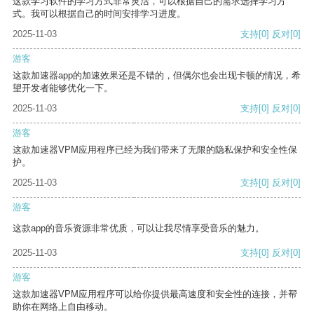
这款学习软件的学习方式非常灵活，可以根据自己的需求选择学习方
式。我可以根据自己的时间安排学习进度。
2025-11-03
支持
[0]
反对
[0]
游客
这款加速器app的加速效果还是不错的，但偶尔也会出现卡顿的情况，希
望开发者能够优化一下。
2025-11-03
支持
[0]
反对
[0]
游客
这款加速器VPM应用程序已经为我们带来了无限的隐私保护和安全性保
护。
2025-11-03
支持
[0]
反对
[0]
游客
这款app的音乐资源非常优质，可以让我尽情享受音乐的魅力。
2025-11-03
支持
[0]
反对
[0]
游客
这款加速器VPM应用程序可以给你提供最高速度和安全性的连接，并帮
助你在网络上自由移动。