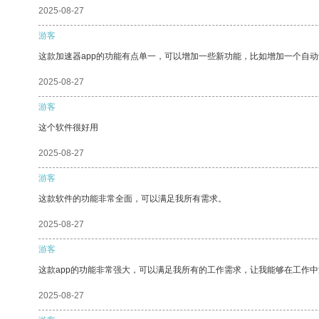
2025-08-27
游客
这款加速器app的功能有点单一，可以增加一些新功能，比如增加一个自
2025-08-27
游客
这个软件很好用
2025-08-27
游客
这款软件的功能非常全面，可以满足我所有需求。
2025-08-27
游客
这款app的功能非常强大，可以满足我所有的工作需求，让我能够在工作
2025-08-27