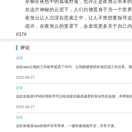
穿梭在夜色中的孤魂野鬼，也许正是夜煞云带来的
在这片神秘的云层下，人们仿佛置身于另一个世界
夜煞云让人沉浸在思索之中，让人不禁想要探寻这
或许，在夜煞云的笼罩下，会发现更多关于自己内
#37#
评论
游客
这款app让我的工作效率提高了50%，让我能够更轻松地完成工作任务。
2025-08-27
游客
这款加速器VPM应用程序可以给你提供最高速度和安全性的连接，并帮助
2025-08-27
游客
这款加速器app的操作非常简单，一键加速就能开启，非常方便。