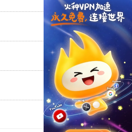
支持
[0]
反对
[0]
支持
[0]
反对
[0]
支持
[0]
反对
[0]
支持
[0]
反对
[0]