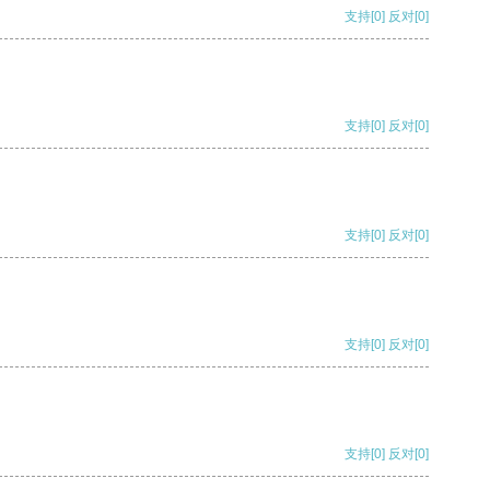
支持
[0]
反对
[0]
支持
[0]
反对
[0]
支持
[0]
反对
[0]
支持
[0]
反对
[0]
支持
[0]
反对
[0]