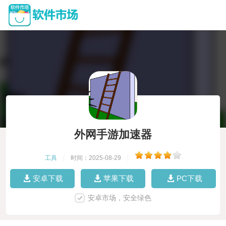
外网手游加速器
工具
|
时间：2025-08-29
|
安卓下载
苹果下载
PC下载
安卓市场，安全绿色