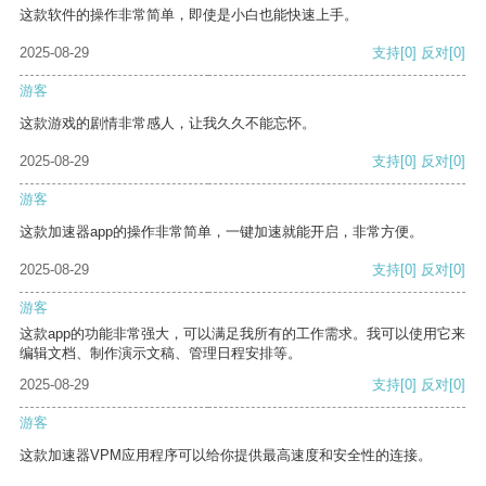
这款软件的操作非常简单，即使是小白也能快速上手。
2025-08-29
支持
[0]
反对
[0]
游客
这款游戏的剧情非常感人，让我久久不能忘怀。
2025-08-29
支持
[0]
反对
[0]
游客
这款加速器app的操作非常简单，一键加速就能开启，非常方便。
2025-08-29
支持
[0]
反对
[0]
游客
这款app的功能非常强大，可以满足我所有的工作需求。我可以使用它来
编辑文档、制作演示文稿、管理日程安排等。
2025-08-29
支持
[0]
反对
[0]
游客
这款加速器VPM应用程序可以给你提供最高速度和安全性的连接。