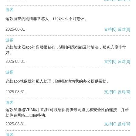
游客
这款游戏的剧情非常感人，让我久久不能忘怀。
2025-08-31
支持
[0]
反对
[0]
游客
这款加速器app的客服很贴心，遇到问题都能及时解决，服务态度非常
好。
2025-08-31
支持
[0]
反对
[0]
游客
这款app就像我的私人助理，随时随地为我的办公提供帮助。
2025-08-31
支持
[0]
反对
[0]
游客
这款加速器VPM应用程序可以给你提供最高速度和安全性的连接，并帮
助你在网络上自由移动。
2025-08-31
支持
[0]
反对
[0]
游客