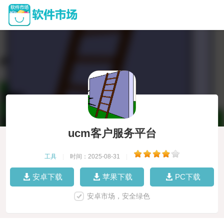
ucm客户服务平台
工具
|
时间：2025-08-31
|
安卓下载
苹果下载
PC下载
安卓市场，安全绿色